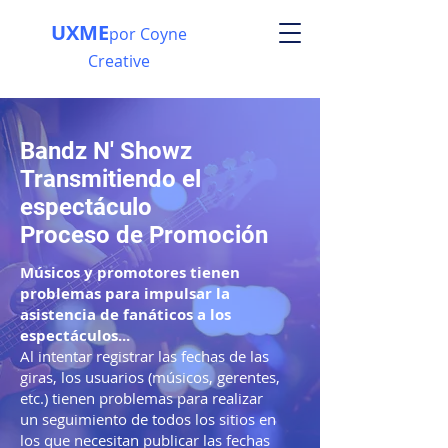
UXME
por Coyne
Creative
Bandz N' Showz
Transmitiendo el
espectáculo
Proceso de Promoción
Músicos y promotores tienen
problemas para impulsar la
asistencia de fanáticos a los
espectáculos...
Al intentar registrar las fechas de las
giras, los usuarios (músicos, gerentes,
etc.) tienen problemas para realizar
un seguimiento de todos los sitios en
los que necesitan publicar las fechas