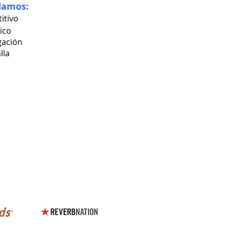
damos:
itivo
tico
gación
lla