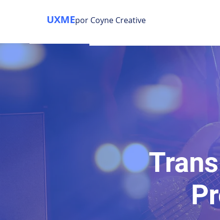
UXME
por Coyne Creative
Trans
Pr