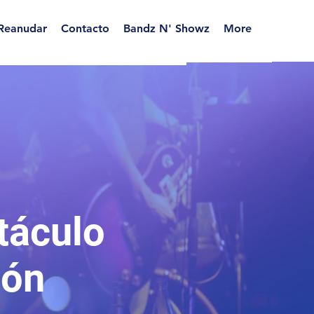
Reanudar
Contacto
Bandz N' Showz
More
táculo
ión