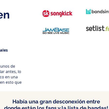
en
cales
gunos de
ar antes, lo
oco en una
 en esto que
Había una gran desconexión entre
donde están los fans y la lista de bandas!