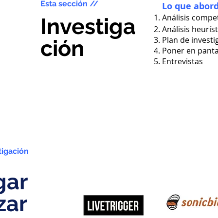
Esta sección //
Lo que abor
Análisis compet
Investiga
Análisis heurís
Plan de investi
ción
Poner en panta
Entrevistas
tigación
gar
zar