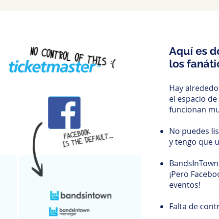
Aquí es 
los fanát
Hay alrededo
el espacio de
funcionan muy
No puedes lis
y tengo que 
BandsInTown 
¡Pero Faceboo
eventos!
Falta de cont