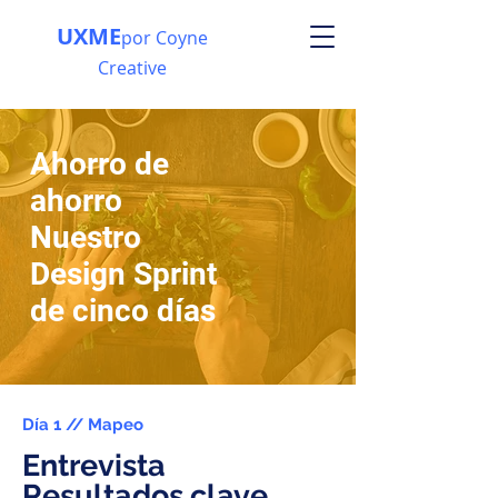
UXME
por Coyne
Creative
Ahorro de
ahorro
Nuestro
Design Sprint
de cinco días
Día 1 // Mapeo
Entrevista
Resultados clave