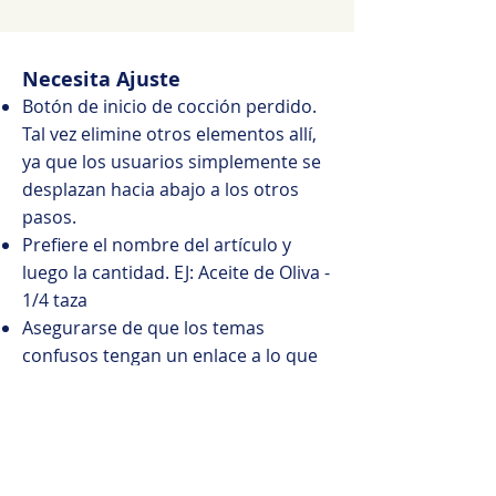
Necesita Ajuste
Botón de inicio de cocción perdido.
Tal vez elimine otros elementos allí,
ya que los usuarios simplemente se
desplazan hacia abajo a los otros
pasos.
Prefiere el nombre del artículo y
luego la cantidad. EJ: Aceite de Oliva -
1/4 taza
Asegurarse de que los temas
confusos tengan un enlace a lo que
son
También conocido como "sudar la
cebolla" - ¿Qué es sudar la cebolla?
El botón del temporizador aún
necesita ser resuelto.